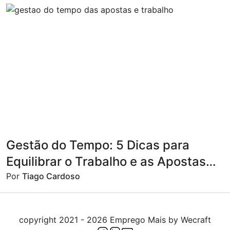
Gestão do Tempo: 5 Dicas para
Equilibrar o Trabalho e as Apostas
Online
Por
Tiago Cardoso
copyright 2021 - 2026 Emprego Mais by
Wecraft