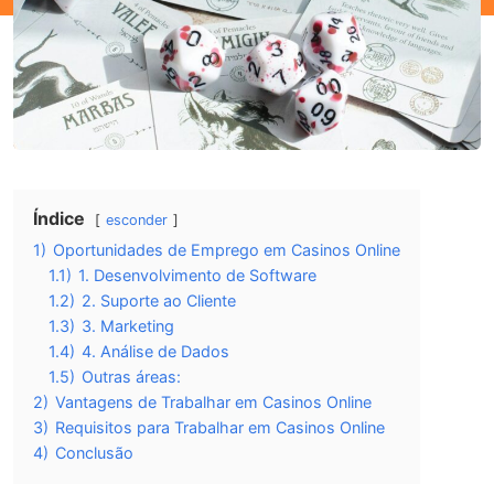
Índice
esconder
1)
Oportunidades de Emprego em Casinos Online
1.1)
1. Desenvolvimento de Software
1.2)
2. Suporte ao Cliente
1.3)
3. Marketing
1.4)
4. Análise de Dados
1.5)
Outras áreas:
2)
Vantagens de Trabalhar em Casinos Online
3)
Requisitos para Trabalhar em Casinos Online
4)
Conclusão