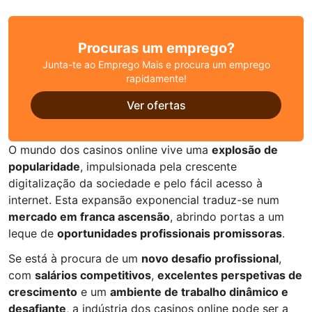
Procuras um emprego?
Junta-te ao Emprego Mais e procura um emprego
rapidamente!
Ver ofertas
O mundo dos casinos online vive uma
explosão de
popularidade
, impulsionada pela crescente
digitalização da sociedade e pelo fácil acesso à
internet. Esta expansão exponencial traduz-se num
mercado em franca ascensão
, abrindo portas a um
leque de
oportunidades profissionais promissoras
.
Se está à procura de um
novo desafio profissional
,
com
salários competitivos
,
excelentes perspetivas de
crescimento
e um
ambiente de trabalho dinâmico e
desafiante
, a indústria dos casinos online pode ser a