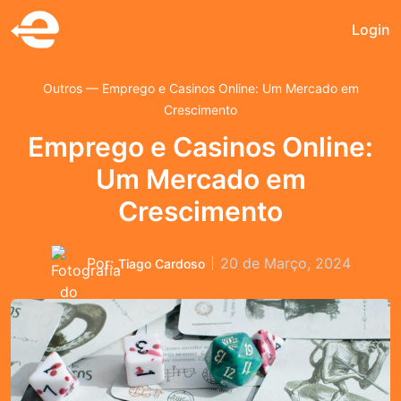
Login
Outros
—
Emprego e Casinos Online: Um Mercado em
Crescimento
Emprego e Casinos Online:
Um Mercado em
Crescimento
Por:
20 de Março, 2024
Tiago Cardoso